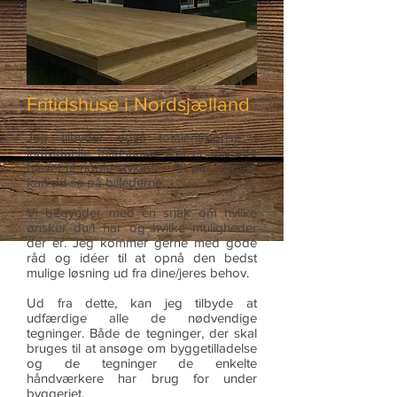
Fritidshuse i Nordsjælland
Jeg tilbyder også totalentreprise i
individuelle fritidshuse. Det er allerede
blevet til nogle stykker – et par af dem
kan du se på billederne.
Vi begynder med en snak om hvilke
ønsker du/I har og hvilke muligheder
der er. Jeg kommer gerne med gode
råd og idéer til at opnå den bedst
mulige løsning ud fra dine/jeres behov.
Ud fra dette, kan jeg tilbyde at
udfærdige alle de nødvendige
tegninger. Både de tegninger, der skal
bruges til at ansøge om byggetilladelse
og de tegninger de enkelte
håndværkere har brug for under
byggeriet.