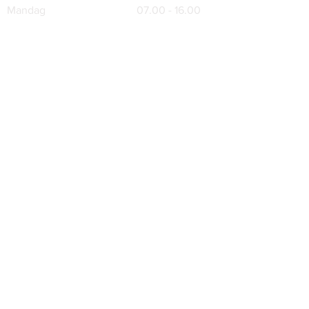
Mandag
07.00 - 16.00
Tirsdag
07.00 - 16.00
Onsdag
07.00 - 16.00
Torsdag
07.00 - 16.00
Fredag
07.00 - 15.00
Følg mig på Facebook..
Dansk
Håndværk
Kontakt
TQ Byg Aps
Langs Skolen 12
3300
Frederiksværk
Tlf:
26 84 06 94